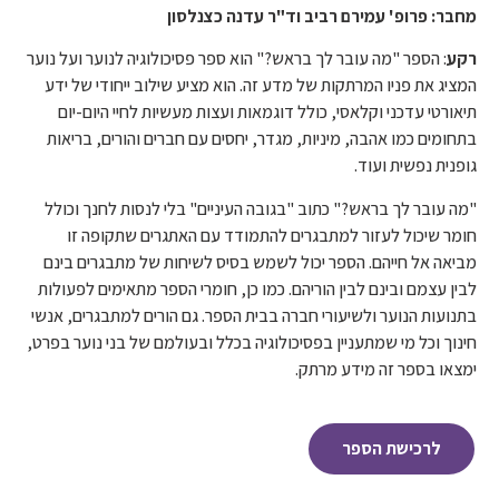
מחבר: פרופ' עמירם רביב וד"ר עדנה כצנלסון
רקע
: הספר "מה עובר לך בראש?" הוא ספר פסיכולוגיה לנוער ועל נוער
המציג את פניו המרתקות של מדע זה. הוא מציע שילוב ייחודי של ידע
תיאורטי עדכני וקלאסי, כולל דוגמאות ועצות מעשיות לחיי היום-יום
בתחומים כמו אהבה, מיניות, מגדר, יחסים עם חברים והורים, בריאות
גופנית נפשית ועוד.
"מה עובר לך בראש?" כתוב "בגובה העיניים" בלי לנסות לחנך וכולל
חומר שיכול לעזור למתבגרים להתמודד עם האתגרים שתקופה זו
מביאה אל חייהם. הספר יכול לשמש בסיס לשיחות של מתבגרים בינם
לבין עצמם ובינם לבין הוריהם. כמו כן, חומרי הספר מתאימים לפעולות
בתנועות הנוער ולשיעורי חברה בבית הספר. גם הורים למתבגרים, אנשי
חינוך וכל מי שמתעניין בפסיכולוגיה בכלל ובעולמם של בני נוער בפרט,
ימצאו בספר זה מידע מרתק.
לרכישת הספר