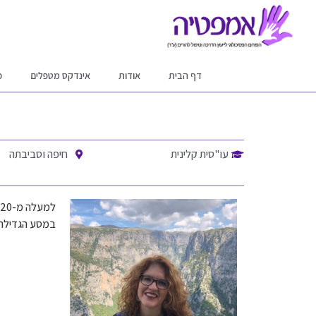
דף הבית
אודות
אינדקס מטפלים
פ
עו"סית קלינית
חיפה וסביבתה
במסע הגדילה 