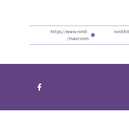
https://www.ronit-
ronitf
maor.com/