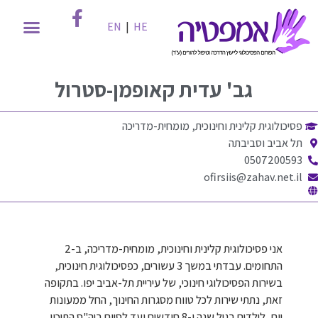
EN
|
HE
גב'
עדית קאופמן-סטרול
פסיכולוגית קלינית וחינוכית, מומחית-מדריכה
תל אביב וסביבתה
0507200593
ofirsiis@zahav.net.il
אני פסיכולוגית קלינית וחינוכית, מומחית-מדריכה, ב-2
התחומים. עבדתי במשך 3 עשורים, כפסיכולוגית חינוכית,
בשירות הפסיכולוגי חינוכי, של עיריית תל-אביב יפו. בתקופה
זאת, נתתי שירות לכל טווח מסגרות החינוך, החל ממעונות
יום, לילדים בגיל שנה ו-8 חודשים ועד לסיום ביה"ס התיכון.