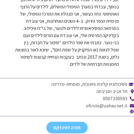
בנוסף, עבדתי במערך הטיפולי המשלים, לילדים על הרצף
האוטיסטי. מזה כעשור, אני מנהלת את המרכז הטיפולי, של
פנימיית הכפר הירוק. ב-4 השנים האחרונות, אני עובדת
במרפאה הפסיכיאטרית לילדים ולנוער, של בי"ח איכילוב.
בקליניקה הפרטית שלי, אני עובדת עם הורים לילדים ועם
בני-נוער. כתבתי את ספר הילדים: "סיפור על חברות, בין
שפל לגאות (או הפיקניק על שפת הים)", שיצא לאור בהוצאת
גלים, בשנת 2017 ונכתב בעקבות הנחיית קבוצות לשיפור
מיומנויות חברתיות של ילדים.
פסיכולוגית קלינית וחינוכית, מומחית-מדריכה
תל אביב וסביבתה
0507200593
ofirsiis@zahav.net.il
חזרה לאינדקס