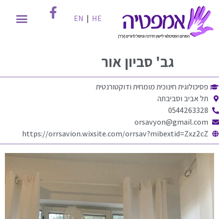
EN
|
HE
גב'
סביון אור
פסיכולוגית חינוכית מומחית ודוקטורנטית
תל אביב וסביבתה
0544263328
orsavyon@gmail.com
https://orrsavion.wixsite.com/orrsav?mibextid=Zxz2cZ