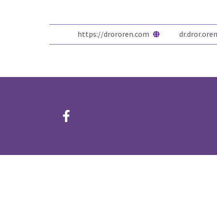
https://drororen.com
dr.dror.or