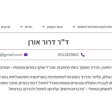
סיכולוגים ופסיכותרפיסטים
אנשי מקצוע
הורים
ארועים
ד"ר
דרור אורן
en@gmail.com
0522829862
י וחינוכי, מדריך מוסמך בשתי החטיבות. מנכ"ל שותף בפורום אמפטיה – הפורום ה
ולם, מלמד ומדריך בתוכניות לפסיכותרפיה באוריינטציה פסיכואנליטית באוניבר
 לעבודה טיפולית עם הורים ומפתח המודל לטיפול דינמי בהורים. מחבר הספרים:
שחק הטיפולי – 'מדברים גירושים'. קליניקה לטיפול ולהדרכה בכרמיאל.