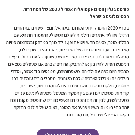
פורסם בגליון פסיכואקטואליה אפריל 2020 של הסתדרות
הפסיכולוגים בישראל
במרץ 2020 התפרץ וירוס הקורונה בישראל, ונוצר שינוי ברצף החיים
הרגיל שהוליד אתגרים ודילמות לעולם הטיפולי. ההתמודדות היא עם
הבלתי מוכר, מאיים חדש ויוצא דופן. נולד צורך במרחק ובמחיצות פיזיות
מצד אחד, ועם זאת שבירה של המחיצות מהצד השני, שכן כולנו,
מטפלים ומטופלים, נמצאים במצב אנושי משותף. כל אחד יכול, בעצם
המפגש הפיזי, להידבק או להדביק. ההורים שבהם אנו מטפלים נמצאים
מרבית היום כעת עם ילדיהם משפחותיהם, מכונסים בד' אמות, וסדרי
העדיפויות ומכלול הצרכים שלהם משתנים. מטפלי הורים עומדים בפני
אתגרים, חלקם חדשים, אשר אינם זהים להתמודדויות משבריות
קודמות. פסיכולוגים נעים בין תפקיד המטפל שמטופליו אינם פנויים
כמעט לשיח, לבין זהותם ותפקידם האישי כהורים שתופסים מקום נוכח
יותר בחיי היומיום. השינוי ערער את המוכר, הציב שאלות לגבי החזקת
הקשר הטיפולי ויצר דילמות מורכבות.
לקריאה של המאמר המלא