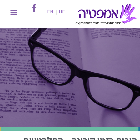
EN
|
HE